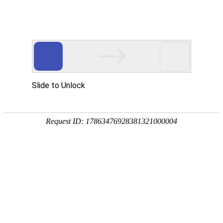
您好，欢迎访问江苏科伦多网站！
网站首页
关于我们
新闻中心
产品中心
服务案例
荣誉资质
客户见证
在线留言
联系我们
产品优势