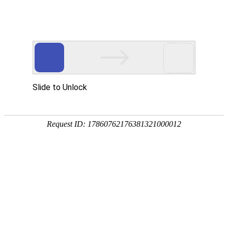
您好，欢迎访问江苏科伦多网站！
网站首页
关于我们
新闻中心
产品中心
服务案例
荣誉资质
客户见证
在线留言
联系我们
产品优势