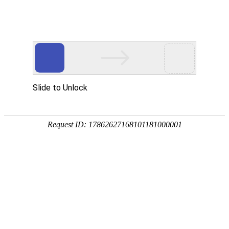
您好，欢迎访问江苏科伦多网站！
网站首页
关于我们
新闻中心
产品中心
服务案例
荣誉资质
客户见证
在线留言
联系我们
产品优势