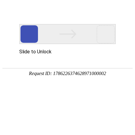
您好，欢迎访问江苏科伦多网站！
网站首页
关于我们
新闻中心
产品中心
服务案例
荣誉资质
客户见证
在线留言
联系我们
产品优势