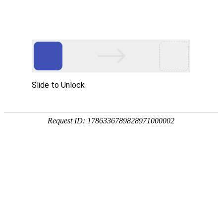
您好，欢迎访问江苏科伦多网站！
网站首页
关于我们
新闻中心
产品中心
服务案例
荣誉资质
客户见证
在线留言
联系我们
产品优势